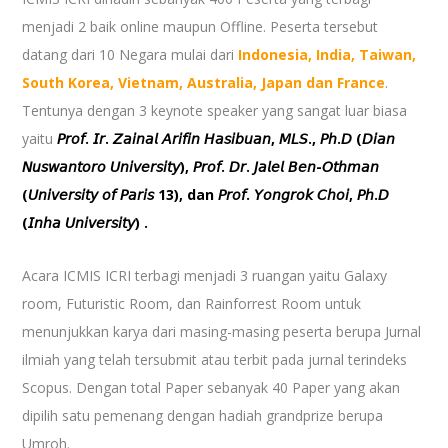
menjadi 2 baik online maupun Offline. Peserta tersebut
datang dari 10 Negara mulai dari
Indonesia, India, Taiwan,
South Korea, Vietnam, Australia, Japan dan France
.
Tentunya dengan 3 keynote speaker yang sangat luar biasa
yaitu
𝘗𝘳𝘰𝘧. 𝘐𝘳. 𝘡𝘢𝘪𝘯𝘢𝘭 𝘈𝘳𝘪𝘧𝘪𝘯 𝘏𝘢𝘴𝘪𝘣𝘶𝘢𝘯, 𝘔𝘓𝘚., 𝘗𝘩.𝘋 (𝘋𝘪𝘢𝘯
𝘕𝘶𝘴𝘸𝘢𝘯𝘵𝘰𝘳𝘰 𝘜𝘯𝘪𝘷𝘦𝘳𝘴𝘪𝘵𝘺), 𝘗𝘳𝘰𝘧. 𝘋𝘳. 𝘑𝘢𝘭𝘦𝘭 𝘉𝘦𝘯-𝘖𝘵𝘩𝘮𝘢𝘯
(𝘜𝘯𝘪𝘷𝘦𝘳𝘴𝘪𝘵𝘺 𝘰𝘧 𝘗𝘢𝘳𝘪𝘴 13), dan 𝘗𝘳𝘰𝘧. 𝘠𝘰𝘯𝘨𝘳𝘰𝘬 𝘊𝘩𝘰𝘪, 𝘗𝘩.𝘋
(𝘐𝘯𝘩𝘢 𝘜𝘯𝘪𝘷𝘦𝘳𝘴𝘪𝘵𝘺) .
Acara ICMIS ICRI terbagi menjadi 3 ruangan yaitu Galaxy
room, Futuristic Room, dan Rainforrest Room untuk
menunjukkan karya dari masing-masing peserta berupa Jurnal
ilmiah yang telah tersubmit atau terbit pada jurnal terindeks
Scopus. Dengan total Paper sebanyak 40 Paper yang akan
dipilih satu pemenang dengan hadiah grandprize berupa
Umroh.