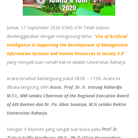
Jumat, 11 September 2020 ICMIS ICRI Telah sukses
diselenggarakan dengan mengusung tema
“
Use of Artificial
Intelligence in Supporting the Development of Management
Information Systems and Human Resources in Society 5.0
“
yang menjadi tuan rumah kali ini adalah Universitas Raharja.
Acara tersebut berlangsung pukul 08:00 – 17:00. Acara ini
dibuka langsung oleh
Assoc. Prof. Dr. Ir. Untung Rahardja
M.T.I., MM selaku Chairman of the Regional Executive Board
of ADI Banten dan Dr. Po. Abas Sunarya, M.Si selaku Rektor
Universitas Raharja.
Dengan 3 Keynote yang sangat luar biasa yaitu
𝘗𝘳𝘰𝘧. 𝘐𝘳.
𝘡𝘢𝘪𝘯𝘢𝘭 𝘈𝘳𝘪𝘧𝘪𝘯 𝘏𝘢𝘴𝘪𝘣𝘶𝘢𝘯, 𝘔𝘓𝘚., 𝘗𝘩.𝘋 (𝘋𝘪𝘢𝘯 𝘕𝘶𝘴𝘸𝘢𝘯𝘵𝘰𝘳𝘰