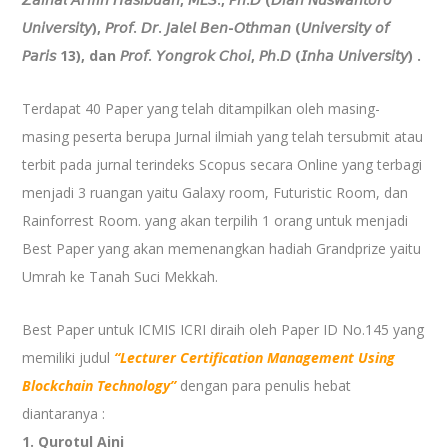
𝘜𝘯𝘪𝘷𝘦𝘳𝘴𝘪𝘵𝘺), 𝘗𝘳𝘰𝘧. 𝘋𝘳. 𝘑𝘢𝘭𝘦𝘭 𝘉𝘦𝘯-𝘖𝘵𝘩𝘮𝘢𝘯 (𝘜𝘯𝘪𝘷𝘦𝘳𝘴𝘪𝘵𝘺 𝘰𝘧
𝘗𝘢𝘳𝘪𝘴 13), dan 𝘗𝘳𝘰𝘧. 𝘠𝘰𝘯𝘨𝘳𝘰𝘬 𝘊𝘩𝘰𝘪, 𝘗𝘩.𝘋 (𝘐𝘯𝘩𝘢 𝘜𝘯𝘪𝘷𝘦𝘳𝘴𝘪𝘵𝘺) .
Terdapat
40 Paper yang telah ditampilkan oleh masing-
masing peserta berupa Jurnal ilmiah yang telah tersubmit atau
terbit pada jurnal terindeks Scopus secara Online yang terbagi
menjadi 3 ruangan yaitu Galaxy room, Futuristic Room, dan
Rainforrest Room. yang akan terpilih 1 orang untuk menjadi
Best Paper yang akan memenangkan hadiah Grandprize yaitu
Umrah ke Tanah Suci Mekkah.
Best Paper untuk ICMIS ICRI diraih oleh
Paper ID No.145 yang
memiliki judul
“Lecturer Certification Management Using
Blockchain Technology”
dengan para penulis hebat
diantaranya
:
1. Qurotul Aini