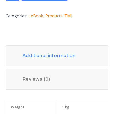
(TMJ)
Vol.3
Categories:
eBook
,
Products
,
TMJ
No.1
2018
quantity
Additional information
Reviews (0)
Weight
1 kg