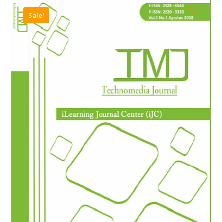
🔍
Sale!