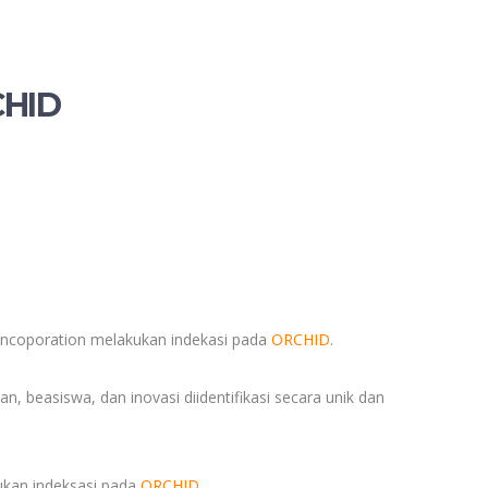
CHID
ncoporation melakukan indekasi pada
ORCHID
.
, beasiswa, dan inovasi diidentifikasi secara unik dan
kan indeksasi pada
ORCHID
.