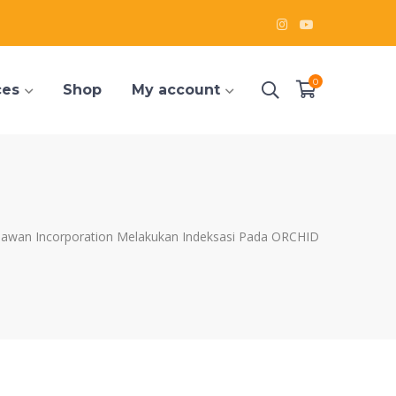
Instagram
Youtube
Profile
Profile
0
ces
Shop
My account
awan Incorporation Melakukan Indeksasi Pada ORCHID