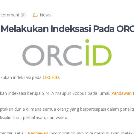
comment (0)
News
 Melakukan Indeksasi Pada OR
akukan indeksasi pada
ORCHID
.
lkan Indeksasi berupa SINTA maupun Scopus pada jurnal.
Pandawan
I
akan dunia di mana semua orang yang berpartisipasi dalam penelitian
isiplin ilmu, perbatasan, dan waktu.
minggu sekali,
Pandawan
Incorporation akhirnya memutuskan melaku