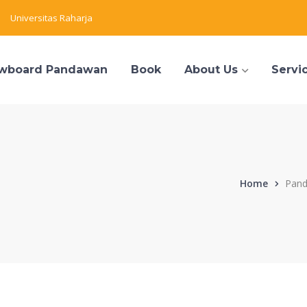
Universitas Raharja
wboard Pandawan
Book
About Us
Servi
Home
Pand